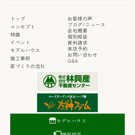
掲げる条件に従い、お客様ご自身の責任においてご利
用下さい。
トップ
お客様の声
当社は、お客様の便宜のためにこれらのウェブサイト
ブログ/ニュース
コンセプト
会社概要
へのリンクを提供しているにすぎず、これらのウェブ
特徴
個別相談
サイトの利用や掲載商品、サービス等を推奨するもの
イベント
資料請求
ではありません。また、これらのリンクは、当社とリ
来店予約
モデルハウス
ンク先のウェブサイトを管理・運営する法人・個人と
お問い合わせ
施工事例
の間に、必ずしも提携・協力等の特別な関係があるこ
Q&A
家づくりの流れ
とを意味するものではありません。
モデルハウス
個別相談