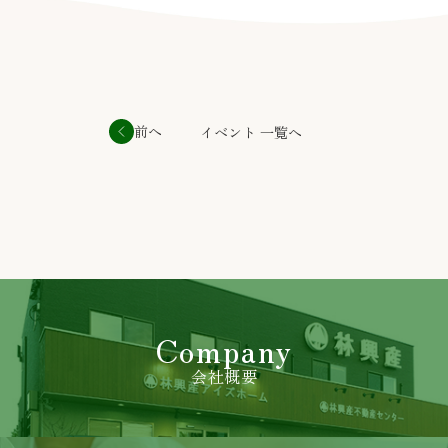
要です。営利目的による複製、あるいは翻訳、有線送
信等、上記以外の著作権法上の利用はできませんの
で、ご注意ください。
免責事項
当社は、当社が運営/管理するウェブサイト（以下、
前へ
イベント 一覧へ
「本サイト」といいます）の運営にあたり、下記の各
条項に定める事項については、免責されるものとしま
す。
本サイトをご利用のお客様（以下、単に「お客様」と
いいます）は、本免責事項の内容をご承諾頂いたもの
と見なしますので、ご了承ください。
第一条
Company
本サイトに掲載する情報には充分に注意を払っていま
すが、その内容について保証するものではありませ
会社概要
ん。当社は本サイトの使用ならびに閲覧によって生じ
たいかなる損害にも責任を負いかねます。また、本サ
イトを装ったウェブサイトによって生じた損害にも責