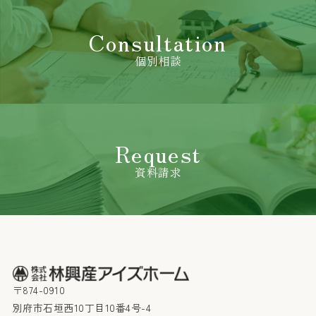
任を負いかねます。本サイトのURLや情報は予告なく
変更される場合があります。
Consultation
第二条
個別相談
当社は、本サイトにおける各種サービスまたは各種情
報の提供またはその遅滞、変更、中断、中止、停止も
しくは廃止、その他本サイトに関連して発生したお客
様または第三者の損害について、一切の責任を負わな
Request
いものとします。情報の閲覧やサービスの提供を受け
るにあたっては、法令上の義務に従った上、お客様ご
資料請求
自身の責任において行っていただきますようお願いい
たします。
第三条
当社は、本サイトからリンクしている他のウェブサイ
トに含まれている情報、サービス等については、一切
〒874-0910
関知しておらず、一切の責任を負わないものとしま
す。リンク先のウェブサイトは、そのウェブサイトが
別府市石垣西10丁目10番4号-4