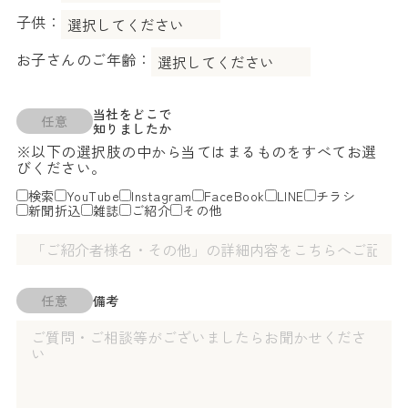
子供：
お子さんのご年齢：
当社をどこで
任意
知りましたか
※以下の選択肢の中から当てはまるものをすべてお選
びください。
検索
YouTube
Instagram
FaceBook
LINE
チラシ
新聞折込
雑誌
ご紹介
その他
任意
備考